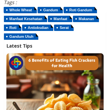
Tags :
Whole Wheat
Gandum
Roti Gandum
Manfaat Kesehatan
Manfaat
Makanan
Roti
Antioksdian
Serat
Gandum Utuh
Latest Tips