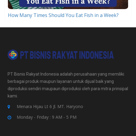
How Many Times Should You Eat Fish in a Week?
PT Bisnis Rakyat Indonesia adalah perusahaan yang memiliki
berbagai produk maupun layanan untuk dijual baik yang
diproduksi sendiri maupaun diproduksi oleh para mitra prinsipal
kami.
Menara Hijau Lt 6 Jl. MT. Haryono
Monday - Friday : 9 AM - 5 PM